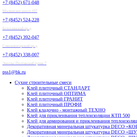
+7 (8452) 671-048
Московское шоссе 107
+7 (8452) 524-228
Белоглинский пр-д
+7 (8452) 392-047
Соколовогорский пр-д
+7 (8452) 338-007
Энгельс Полтавский тупик 7
pss1@bk.ru
Сухие строительные смеси
Клей плиточный СТАНДАРТ
Клей плиточный ОПТИМА
Клей плиточный ГРАНИТ
Клей плиточный ПРОФИ
Клей кладочно - монтажный ТЕХНО
Клей для приклеивания теплоизоляции КТП 500
Клей для армирования и приклеивания теплоизоля
Декоративная минеральная штукатурка DECO «КОР
Декоративная минеральная штукатурка DECO «ШУБА»