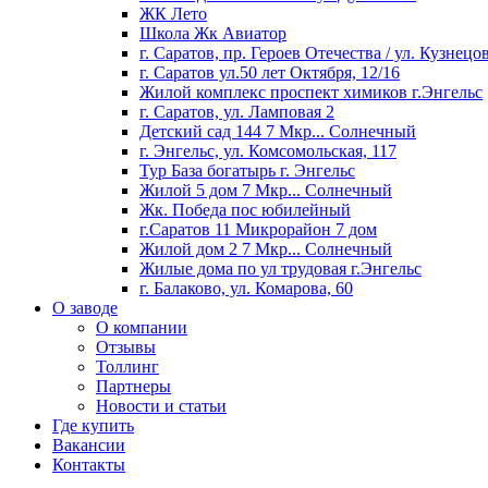
ЖК Лето
Школа Жк Авиатор
г. Саратов, пр. Героев Отечества / ул. Кузнецо
г. Саратов ул.50 лет Октября, 12/16
Жилой комплекс проспект химиков г.Энгельс
г. Саратов, ул. Ламповая 2
Детский сад 144 7 Мкр... Cолнечный
г. Энгельс, ул. Комсомольская, 117
Тур База богатырь г. Энгельс
Жилой 5 дом 7 Мкр... Солнечный
Жк. Победа пос юбилейный
г.Саратов 11 Микрорайон 7 дом
Жилой дом 2 7 Мкр... Солнечный
Жилые дома по ул трудовая г.Энгельс
г. Балаково, ул. Комарова, 60
О заводе
О компании
Отзывы
Толлинг
Партнеры
Новости и статьи
Где купить
Вакансии
Контакты