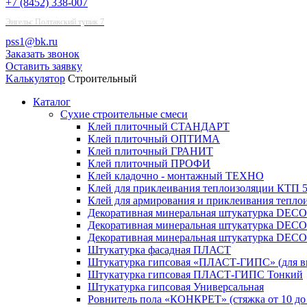
+7 (8452) 338-007
Энгельс Полтавский тупик 7
pss1@bk.ru
Заказать звонок
Оставить заявку
Kалькулятор
Строительный
Каталог
Сухие строительные смеси
Клей плиточный СТАНДАРТ
Клей плиточный ОПТИМА
Клей плиточный ГРАНИТ
Клей плиточный ПРОФИ
Клей кладочно - монтажный ТЕХНО
Клей для приклеивания теплоизоляции КТП 
Клей для армирования и приклеивания тепло
Декоративная минеральная штукатурка DECO
Декоративная минеральная штукатурка DECO 
Декоративная минеральная штукатурка DEC
Штукатурка фасадная ПЛАСТ
Штукатурка гипсовая «ПЛАСТ-ГИПС» (для вн
Штукатурка гипсовая ПЛАСТ-ГИПС Тонкий
Штукатурка гипсовая Универсальная
Ровнитель пола «КОНКРЕТ» (стяжка от 10 до