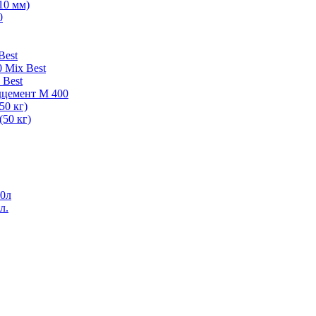
10 мм)
0
Best
 Mix Best
 Best
дцемент М 400
50 кг)
50 кг)
0л
л.