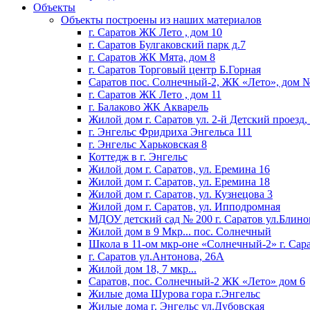
Объекты
Объекты построены из наших материалов
г. Саратов ЖК Лето , дом 10
г. Саратов Булгаковский парк д.7
г. Саратов ЖК Мята, дом 8
г. Саратов Торговый центр Б.Горная
Саратов пос. Солнечный-2, ЖК «Лето», дом 
г. Саратов ЖК Лето , дом 11
г. Балаково ЖК Акварель
Жилой дом г. Саратов ул. 2-й Детский проезд,
г. Энгельс Фридриха Энгельса 111
г. Энгельс Харьковская 8
Коттедж в г. Энгельс
Жилой дом г. Саратов, ул. Еремина 16
Жилой дом г. Саратов, ул. Еремина 18
Жилой дом г. Саратов, ул. Кузнецова 3
Жилой дом г. Саратов, ул. Ипподромная
МДОУ детский сад № 200 г. Саратов ул.Блино
Жилой дом в 9 Мкр... пос. Солнечный
Школа в 11-ом мкр-оне «Солнечный-2» г. Сар
г. Саратов ул.Антонова, 26А
Жилой дом 18, 7 мкр...
Саратов, пос. Солнечный-2 ЖК «Лето» дом 6
Жилые дома Шурова гора г.Энгельс
Жилые дома г. Энгельс ул.Дубовская