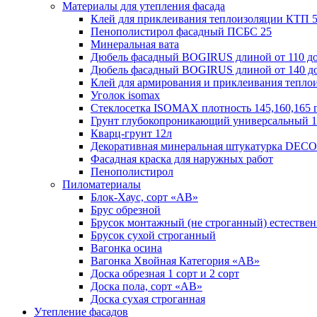
Материалы для утепления фасада
Клей для приклеивания теплоизоляции КТП 
Пенополистирол фасадный ПСБС 25
Минеральная вата
Дюбель фасадный BOGIRUS длиной от 110 до
Дюбель фасадный BOGIRUS длиной от 140 до
Клей для армирования и приклеивания тепло
Уголок isomax
Cтеклосетка ISOMAX плотность 145,160,165 
Грунт глубокопроникающий универсальный 1
Кварц-грунт 12л
Декоративная минеральная штукатурка DECO 
Фасадная краска для наружных работ
Пенополистирол
Пиломатериалы
Блок-Хаус, сорт «АВ»
Брус обрезной
Брусок монтажный (не строганный) естестве
Брусок сухой строганный
Вагонка осина
Вагонка Хвойная Категория «АВ»
Доска обрезная 1 сорт и 2 сорт
Доска пола, сорт «АВ»
Доска сухая строганная
Утепление фасадов