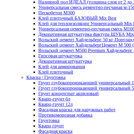
Наливной пол ИДЕАЛ (толщина слоя от 2 до 
Универсальная смесь цементно-песчаная м-15
Пескобетон M300
Клей плиточный БАЗОВЫЙ Mix Best
Клей для теплоизоляции Универсальный Mix 
Универсальная цементно-песчаная смесь М100
Декоративная штукатурка фактура ШУБА Mix
Вольский цемент Хайдельберг 50 кг Портлан
Вольский цемент ХайдельбергЦемент М 500 (
Вольский цемент М500 Premium Хайдельберг (
Гипсовая штукатурка
Декоративная штукатурка
Клей для армирования
Клей плиточный
Краска / Грунтовка
Грунт глубокопроникающий универсальный 1
Грунт глубокопроникающий универсальный 5
Грунт концентрат акриловый
Кварц-грунт 6л
Кварц-грунт 12л
Фасадная краска для наружных работ
Противоморозная добавка
Грунтовка
Кварц грунт
Фасадная краска